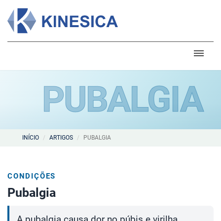
PUBALGIA
INÍCIO
ARTIGOS
PUBALGIA
CONDIÇÕES
Pubalgia
A pubalgia causa dor no púbis e virilha,