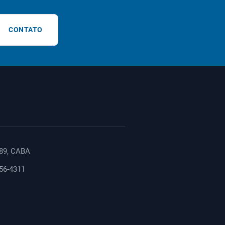
CONTATO
89, CABA
156-4311