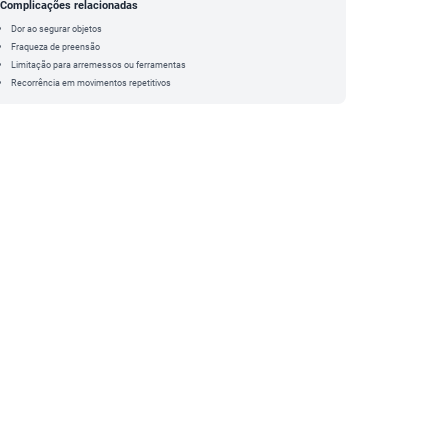
Complicações relacionadas
Dor ao segurar objetos
Fraqueza de preensão
Limitação para arremessos ou ferramentas
Recorrência em movimentos repetitivos