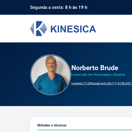
Segunda a sexta:
8 h às 19 h
Norberto Brude
Licenciado em fisioterapia e fisiatria
norberto1712@gmail.com
+54 (11) 6156-431
Métodos e técnicas