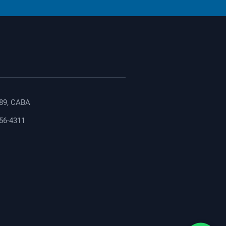
89, CABA
156-4311