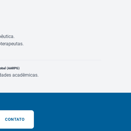
êutica.
oterapeutas.
lobal (AARPG)
vidades acadêmicas.
CONTATO