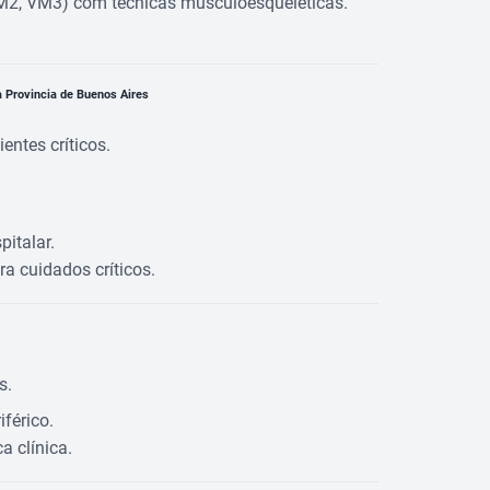
VM2, VM3) com técnicas musculoesqueléticas.
a Provincia de Buenos Aires
entes críticos.
italar.
a cuidados críticos.
s.
férico.
a clínica.