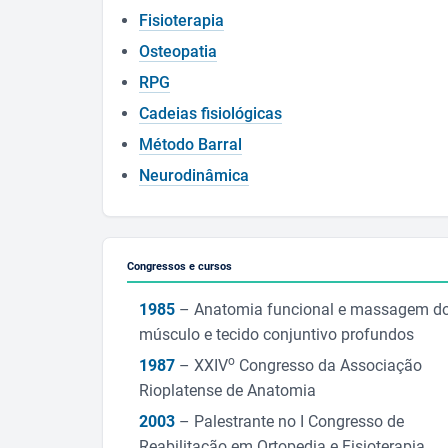
Fisioterapia
Osteopatia
RPG
Cadeias fisiológicas
Método Barral
Neurodinâmica
Congressos e cursos
1985
– Anatomia funcional e massagem d
músculo e tecido conjuntivo profundos
o
1987
– XXIV
Congresso da Associação
Rioplatense de Anatomia
2003
– Palestrante no I Congresso de
Reabilitação em Ortopedia e Fisioterapia