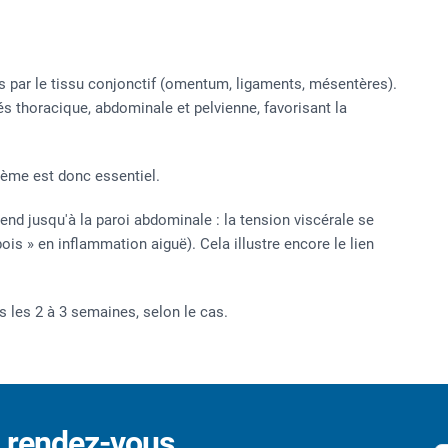
s par le tissu conjonctif (omentum, ligaments, mésentères).
s thoracique, abdominale et pelvienne, favorisant la
stème est donc essentiel.
end jusqu'à la paroi abdominale : la tension viscérale se
s » en inflammation aiguë). Cela illustre encore le lien
s les 2 à 3 semaines, selon le cas.
z rendez-vous