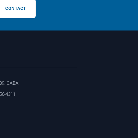
CONTACT
89, CABA
156-4311