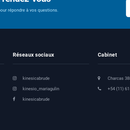
our répondre à vos questions.
Réseaux sociaux
Cabinet
kinesicabrude
Charcas 38
kinesio_mariagulin
+54 (11) 6
kinesicabrude